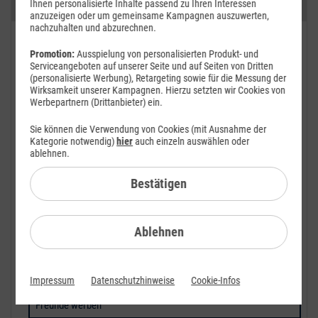
Ihnen personalisierte Inhalte passend zu Ihren Interessen
Kategorien
anzuzeigen oder um gemeinsame Kampagnen auszuwerten,
nachzuhalten und abzurechnen.
FAQ: Am häufigsten gesucht
Promotion:
Ausspielung von personalisierten Produkt- und
Serviceangeboten auf unserer Seite und auf Seiten von Dritten
Festnetz
(personalisierte Werbung), Retargeting sowie für die Messung der
Wirksamkeit unserer Kampagnen. Hierzu setzten wir Cookies von
Festnetz-Geräte
Werbepartnern (Drittanbieter) ein.
Sie können die Verwendung von Cookies (mit Ausnahme der
Kundendaten
Kategorie notwendig)
hier
auch einzeln auswählen oder
ablehnen.
Mobilfunk
Bestätigen
Mobilfunk-Geräte
Vertrag
Ablehnen
Bestellung
Einzelverbindungsnachweise
Impressum
Datenschutzhinweise
Cookie-Infos
Freunde werben