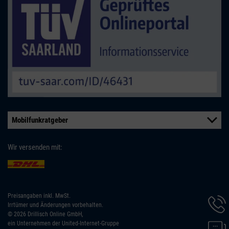
Mobilfunkratgeber
Wir versenden mit:
Preisangaben inkl. MwSt.
Hotline
Irrtümer und Änderungen vorbehalten.
Inform
© 2026 Drillisch Online GmbH,
werde
Chat-
ein Unternehmen der United-Internet-Gruppe
angeze