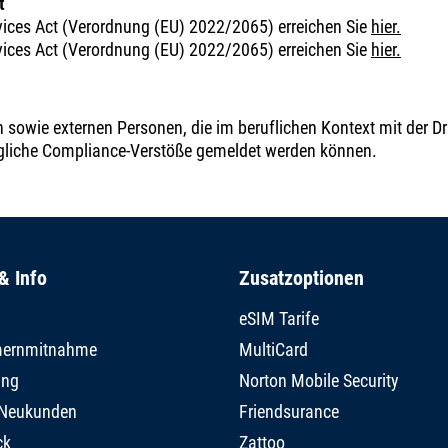
t
rvices Act (Verordnung (EU) 2022/2065) erreichen Sie
hier.
rvices Act (Verordnung (EU) 2022/2065) erreichen Sie
hier.
den sowie externen Personen, die im beruflichen Kontext mit der 
gliche Compliance-Verstöße gemeldet werden können.
& Info
Zusatzoptionen
eSIM Tarife
ernmitnahme
MultiCard
ing
Norton Mobile Security
r Neukunden
Friendsurance
ck
Zattoo