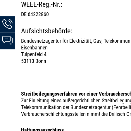
WEEE-Reg.-Nr.:
DE 64222860
Hotline-
Informationen
Aufsichtsbehörde:
werden
Chat-
Bundesnetzagentur für Elektrizität, Gas, Telekommun
angezeigt
Informationen
Eisenbahnen
werden
Tulpenfeld 4
angezeigt
53113 Bonn
Streitbeilegungsverfahren vor einer Verbrauchersc
Zur Einleitung eines außergerichtlichen Streitbeilegu
Telekommunikation der Bundesnetzagentur (Fehrbellin
Verbraucherschlichtungsstellen nimmt die Drillisch On
Haftungsausschluss