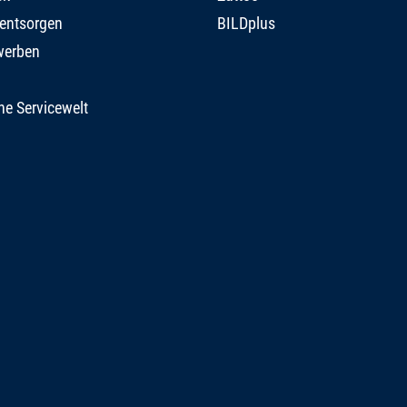
 entsorgen
BILDplus
werben
he Servicewelt