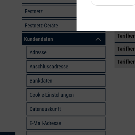
Tarifbe
Festnetz
Tarifber
Festnetz-Geräte
Tarifbe
Kundendaten
Tarifbe
Adresse
Tarifbe
Anschlussadresse
Bankdaten
Cookie-Einstellungen
Datenauskunft
E-Mail-Adresse