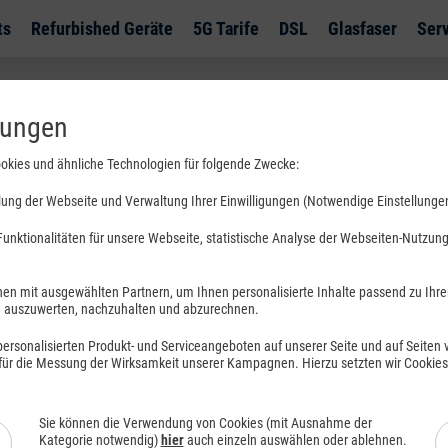
ts
Refurbished Geräte
5G Tarife
DSL
Glasfaser
Ser
ationen
lungen
okies und ähnliche Technologien für folgende Zwecke:
es und Hilfestellungen.
ung der Webseite und Verwaltung Ihrer Einwilligungen (Notwendige Einstellunge
unktionalitäten für unsere Webseite, statistische Analyse der Webseiten-Nutzung 
en mit ausgewählten Partnern, um Ihnen personalisierte Inhalte passend zu Ihr
uszuwerten, nachzuhalten und abzurechnen.
rsonalisierten Produkt- und Serviceangeboten auf unserer Seite und auf Seiten vo
 für die Messung der Wirksamkeit unserer Kampagnen. Hierzu setzten wir Cookie
eratung
Sie können die Verwendung von Cookies (mit Ausnahme der
ratung
Kategorie notwendig)
hier
auch einzeln auswählen oder ablehnen.