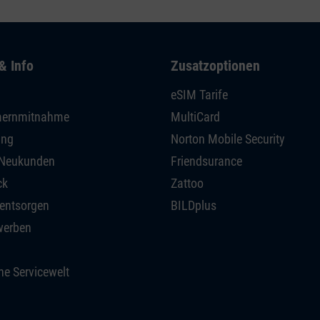
& Info
Zusatzoptionen
eSIM Tarife
ernmitnahme
MultiCard
ing
Norton Mobile Security
r Neukunden
Friendsurance
ck
Zattoo
 entsorgen
BILDplus
werben
he Servicewelt