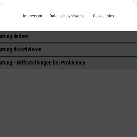
ratung - Status einsehen
Impressum
Datenschutzhinweise
Cookie-Infos
atung aktivieren
ratung ändern
ratung deaktivieren
ratung - Hilfestellungen bei Problemen