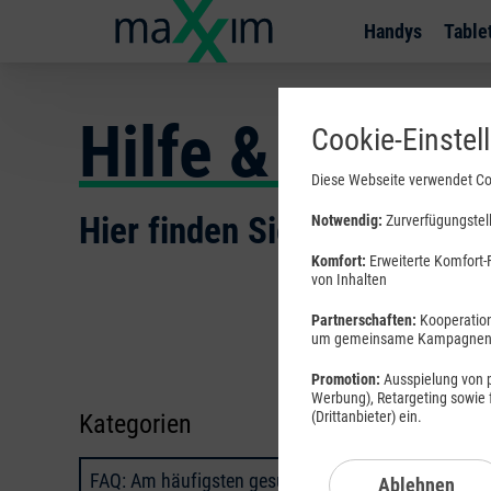
Handys
Table
Hilfe & Inform
Cookie-Einstel
Diese Webseite verwendet Co
Hier finden Sie Wissenswert
Notwendig:
Zurverfügungstell
Komfort:
Erweiterte Komfort-F
von Inhalten
Partnerschaften:
Kooperation
um gemeinsame Kampagnen a
Promotion:
Ausspielung von pe
Werbung), Retargeting sowie
(Drittanbieter) ein.
Kategorien
Tarifb
Tarifbe
FAQ: Am häufigsten gesucht
Ablehnen