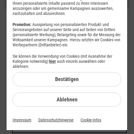
Kategorien
Ihnen personalisierte Inhalte passend zu Ihren Interessen
anzuzeigen oder um gemeinsame Kampagnen auszuwerten,
nachzuhalten und abzurechnen.
FAQ: Am häufigsten gesucht
Promotion:
Ausspielung von personalisierten Produkt- und
Festnetz
Serviceangeboten auf unserer Seite und auf Seiten von Dritten
(personalisierte Werbung), Retargeting sowie für die Messung der
Wirksamkeit unserer Kampagnen. Hierzu setzten wir Cookies von
Festnetz-Geräte
Werbepartnern (Drittanbieter) ein.
Kundendaten
Sie können die Verwendung von Cookies (mit Ausnahme der
Kategorie notwendig)
hier
auch einzeln auswählen oder
Adresse
ablehnen.
Anschlussadresse
Bestätigen
Bankdaten
Ablehnen
Cookie-Einstellungen
Datenauskunft
Impressum
Datenschutzhinweise
Cookie-Infos
E-Mail-Adresse