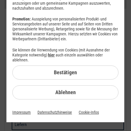
Kategorien
anzuzeigen oder um gemeinsame Kampagnen auszuwerten,
nachzuhalten und abzurechnen.
FAQ: Am häufigsten gesucht
Promotion:
Ausspielung von personalisierten Produkt- und
Serviceangeboten auf unserer Seite und auf Seiten von Dritten
Festnetz
(personalisierte Werbung), Retargeting sowie für die Messung der
Wirksamkeit unserer Kampagnen. Hierzu setzten wir Cookies von
Werbepartnern (Drittanbieter) ein.
Anbieterwechsel
Sie können die Verwendung von Cookies (mit Ausnahme der
Bestellen
Kategorie notwendig)
hier
auch einzeln auswählen oder
ablehnen.
Festnetz-Sperren
Bestätigen
Festnetz-Rufnummern
Festnetz-Verbindungen
Ablehnen
Festnetz-DSL-Störung
Festnetz-Glasfaser-Störung
Impressum
Datenschutzhinweise
Cookie-Infos
Liefern