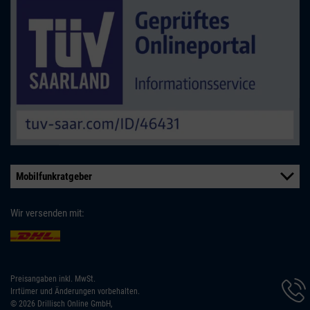
Mobilfunkratgeber
Wir versenden mit:
Preisangaben inkl. MwSt.
Hotline
Irrtümer und Änderungen vorbehalten.
Inform
© 2026 Drillisch Online GmbH,
werde