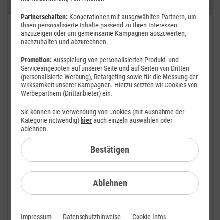
Kategorien
Partnerschaften:
Kooperationen mit ausgewählten Partnern, um
Ihnen personalisierte Inhalte passend zu Ihren Interessen
FAQ: Am häufigsten gesucht
anzuzeigen oder um gemeinsame Kampagnen auszuwerten,
nachzuhalten und abzurechnen.
Festnetz
Promotion:
Ausspielung von personalisierten Produkt- und
Serviceangeboten auf unserer Seite und auf Seiten von Dritten
Festnetz-Geräte
(personalisierte Werbung), Retargeting sowie für die Messung der
Wirksamkeit unserer Kampagnen. Hierzu setzten wir Cookies von
Kundendaten
Werbepartnern (Drittanbieter) ein.
Mobilfunk
Sie können die Verwendung von Cookies (mit Ausnahme der
Kategorie notwendig)
hier
auch einzeln auswählen oder
BILDplus
ablehnen.
Bestätigen
Drittanbieter
Mobilfunk-Netz
Ablehnen
Mobilfunk-Tarife
Mobilfunk-Rufnummer
Impressum
Datenschutzhinweise
Cookie-Infos