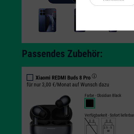
Passendes Zubehör:
Xiaomi REDMI Buds 8 Pro
für nur 3,00 €/Monat auf Wunsch dazu
Farbe -
Obsidian Black
Verfügbarkeit -
Sofort lieferba
2.5 - 5
W