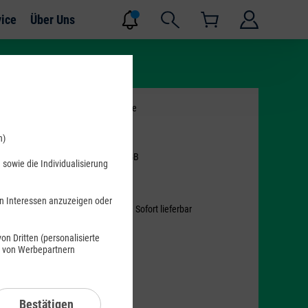
vice
Über Uns
Farbe -
Deep Blue
n)
Speicher -
512 GB
sowie die Individualisierung
512 GB
ra Zoom
en Interessen anzuzeigen oder
Verfügbarkeit -
Sofort lieferbar
oses
n Dritten (personalisierte
s von Werbepartnern
Bestätigen