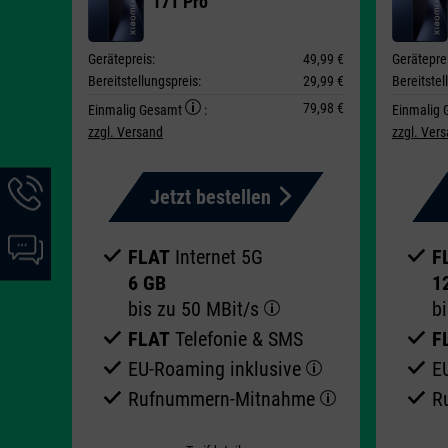
17T Pro
Gerätepreis:
49,99 €
Geräteprei
Bereitstellungspreis:
29,99 €
Bereitstel
79,98 €
Einmalig Gesamt
:
Einmalig
zzgl. Versand
zzgl. Ver
Hotline-
Jetzt bestellen
Informationen
werden
Chat-
angezeigt
FLAT
Internet 5G
F
Informationen
6 GB
1
werden
bis zu
50 MBit/s
b
angezeigt
FLAT
Telefonie & SMS
F
EU-Roaming inklusive
E
Rufnummern-​Mitnahme
R