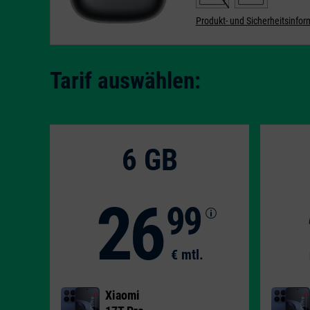
Produkt- und Sicherheitsinfo
Tarif auswählen:
6 GB
26
99
€ mtl.
Xiaomi