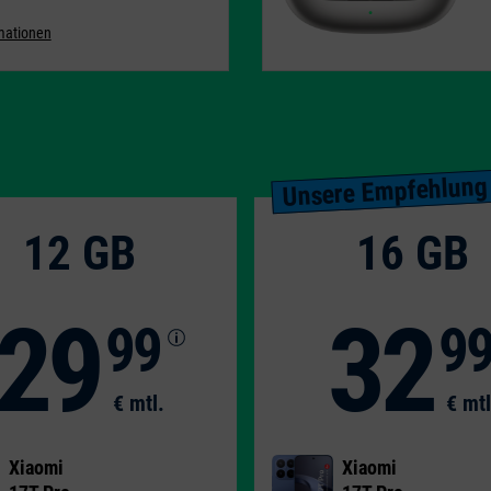
rmationen
Unsere Empfehlung
12 GB
16 GB
29
32
99
9
€ mtl.
€ mtl
Xiaomi
Xiaomi