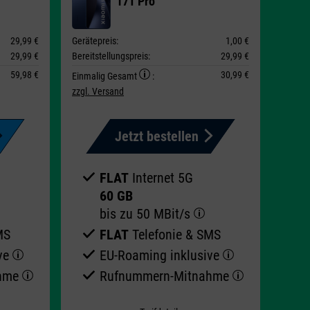
17T Pro
29,99 €
Gerätepreis:
1,00 €
29,99 €
Bereitstellungspreis:
29,99 €
59,98 €
30,99 €
Einmalig Gesamt
:
zzgl. Versand
Jetzt bestellen
FLAT
Internet 5G
60 GB
bis zu
50 MBit/s
MS
FLAT
Telefonie & SMS
ive
EU-Roaming inklusive
ahme
Rufnummern-​Mitnahme