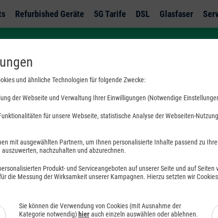
ts
Refurbished Geräte
5G Tarife
DSL
Glasfaser
Ser
lungen
Neu
okies und ähnliche Technologien für folgende Zwecke:
Xiaomi 17T Pro
ung der Webseite und Verwaltung Ihrer Einwilligungen (Notwendige Einstellunge
unktionalitäten für unsere Webseite, statistische Analyse der Webseiten-Nutzung 
mit Vertrag
Leica 5x Teleobjektiv, bis zu 120x AI Ult
en mit ausgewählten Partnern, um Ihnen personalisierte Inhalte passend zu Ihr
tenblatt
uszuwerten, nachzuhalten und abzurechnen.
100W kabelgebundenes und 50W kabell
HyperCharge
rsonalisierten Produkt- und Serviceangeboten auf unserer Seite und auf Seiten vo
10 - 100
W
 für die Messung der Wirksamkeit unserer Kampagnen. Hierzu setzten wir Cookie
6,83" 144Hz augenschonendes Display
USB PD
MediaTek Dimensity 9500
Sie können die Verwendung von Cookies (mit Ausnahme der
Xiaomi Hyper AI
Kategorie notwendig)
hier
auch einzeln auswählen oder ablehnen.