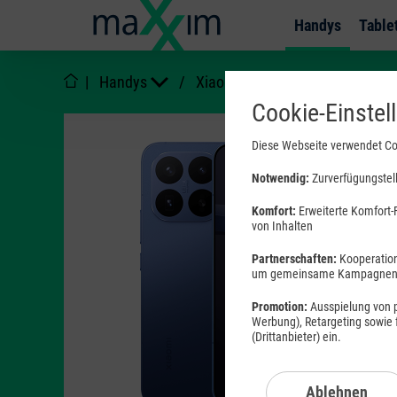
Handys
Table
|
Handys
/
Xiaomi
/
17T Pro
Cookie-Einstel
Diese Webseite verwendet Co
Notwendig:
Zurverfügungstell
Komfort:
Erweiterte Komfort-F
von Inhalten
Partnerschaften:
Kooperation
Produktda
um gemeinsame Kampagnen a
Promotion:
Ausspielung von pe
Werbung), Retargeting sowie
(Drittanbieter) ein.
Ablehnen