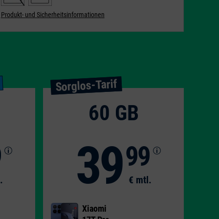
Produkt- und Sicherheitsinformationen
Sorglos-Tarif
60 GB
39
9
99
.
€ mtl.
Xiaomi