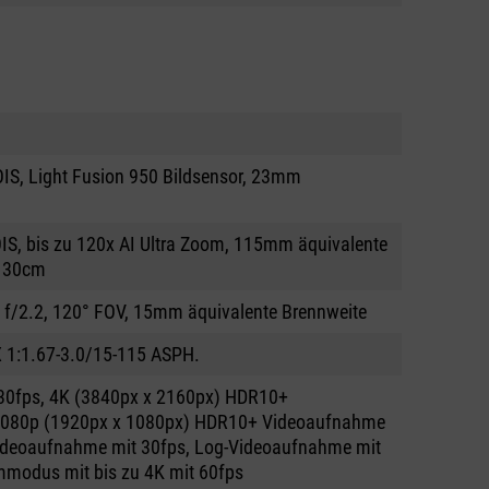
OIS, Light Fusion 950 Bildsensor, 23mm
 OIS, bis zu 120x AI Ultra Zoom, 115mm äquivalente
s 30cm
, f/2.2, 120° FOV, 15mm äquivalente Brennweite
 1:1.67-3.0/15-115 ASPH.
30fps, 4K (3840px x 2160px) HDR10+
 1080p (1920px x 1080px) HDR10+ Videoaufnahme
Videoaufnahme mit 30fps, Log-Videoaufnahme mit
mmodus mit bis zu 4K mit 60fps