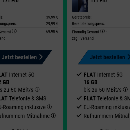
17T Pro
17T Pro
s:
39,99 €
Gerätepreis:
lungspreis:
29,99 €
Bereitstellungspreis:
69,98 €
 Gesamt
:
Einmalig Gesamt
:
sand
zzgl. Versand
Jetzt bestellen
Jetzt bestellen
LAT
Internet 5G
FLAT
Internet 5G
2 GB
16 GB
is zu
50 MBit/s
bis zu
50 MBit/s
LAT
Telefonie & SMS
FLAT
Telefonie & S
U-Roaming inklusive
EU-Roaming inklus
ufnummern-​Mitnahme
Rufnummern-​Mitn