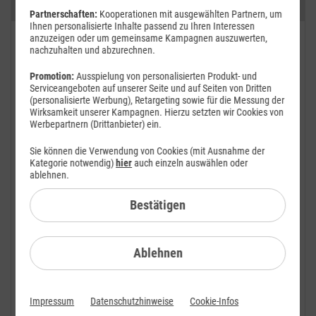
Kategorien
Partnerschaften:
Kooperationen mit ausgewählten Partnern, um
Ihnen personalisierte Inhalte passend zu Ihren Interessen
anzuzeigen oder um gemeinsame Kampagnen auszuwerten,
FAQ: Am häufigsten gesucht
nachzuhalten und abzurechnen.
Festnetz
Promotion:
Ausspielung von personalisierten Produkt- und
Serviceangeboten auf unserer Seite und auf Seiten von Dritten
Festnetz-Geräte
(personalisierte Werbung), Retargeting sowie für die Messung der
Wirksamkeit unserer Kampagnen. Hierzu setzten wir Cookies von
Werbepartnern (Drittanbieter) ein.
Kundendaten
Sie können die Verwendung von Cookies (mit Ausnahme der
Mobilfunk
Kategorie notwendig)
hier
auch einzeln auswählen oder
ablehnen.
BILDplus
Bestätigen
Drittanbieter
Mobilfunk-Netz
Ablehnen
Mobilfunk-Tarife
Mobilfunk-Rufnummer
Impressum
Datenschutzhinweise
Cookie-Infos