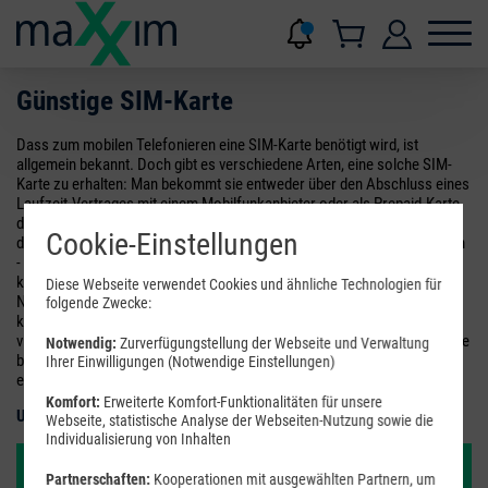
Günstige SIM-Karte
Dass zum mobilen Telefonieren eine SIM-Karte benötigt wird, ist
allgemein bekannt. Doch gibt es verschiedene Arten, eine solche SIM-
Karte zu erhalten: Man bekommt sie entweder über den Abschluss eines
Laufzeit-Vertrages mit einem Mobilfunkanbieter oder als Prepaid-Karte,
die man aufladen muss, bevor sie verwendet werden kann. Der Nachteil
Cookie-Einstellungen
der meisten Verträge liegt darin, dass man sie für einen langen Zeitraum
- teilweise über 12, meistens über 24 Monate - abschließen muss. Dies
kann sehr unvorteilhaft sein, wenn sich zum Beispiel das persönliche
Diese Webseite verwendet Cookies und ähnliche Technologien für
Nutzungsverhalten ändert oder andere, günstigere Tarife auf den Markt
folgende Zwecke:
kommen. Prepaid-Karten hingegen haben keine Vertragslaufzeit, doch
viele Nutzer schreckt ab, dass sie vorab aufgeladen werden müssen. Sie
Notwendig:
Zurverfügungstellung der Webseite und Verwaltung
befürchten, dass ihnen durch den Auflade-Vorgang ein Mehraufwand
Ihrer Einwilligungen (Notwendige Einstellungen)
entsteht.
Komfort:
Erweiterte Komfort-Funktionalitäten für unsere
Unsere aktuelle Tarif-Empfehlung
Webseite, statistische Analyse der Webseiten-Nutzung sowie die
Individualisierung von Inhalten
Partnerschaften:
Kooperationen mit ausgewählten Partnern, um