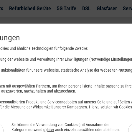
ts
Refurbished Geräte
5G Tarife
DSL
Glasfaser
Ser
ationen
lungen
okies und ähnliche Technologien für folgende Zwecke:
es und Hilfestellungen.
ung der Webseite und Verwaltung Ihrer Einwilligungen (Notwendige Einstellunge
unktionalitäten für unsere Webseite, statistische Analyse der Webseiten-Nutzung 
en mit ausgewählten Partnern, um Ihnen personalisierte Inhalte passend zu Ihr
uszuwerten, nachzuhalten und abzurechnen.
rsonalisierten Produkt- und Serviceangeboten auf unserer Seite und auf Seiten vo
 für die Messung der Wirksamkeit unserer Kampagnen. Hierzu setzten wir Cookie
en
Sie können die Verwendung von Cookies (mit Ausnahme der
ssadresse
Kategorie notwendig)
hier
auch einzeln auswählen oder ablehnen.