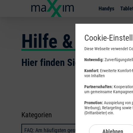
Handys
Table
Hilfe & Inform
Cookie-Einstel
Diese Webseite verwendet Co
Hier finden Sie Wissenswert
Notwendig:
Zurverfügungstell
Komfort:
Erweiterte Komfort-F
von Inhalten
Partnerschaften:
Kooperation
um gemeinsame Kampagnen a
Promotion:
Ausspielung von pe
Werbung), Retargeting sowie
(Drittanbieter) ein.
Kategorien
Bestell
Anschlu
FAQ: Am häufigsten gesucht
Ablehnen