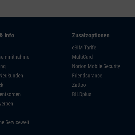
& Info
Zusatzoptionen
eSIM Tarife
ernmitnahme
MultiCard
ing
Norton Mobile Security
r Neukunden
Friendsurance
ck
Zattoo
 entsorgen
BILDplus
werben
he Servicewelt