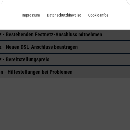
z - DSL-Verfügbarkeits-Check
Impressum
Datenschutzhinweise
Cookie-Infos
z - DSL-Router
z - Bestehenden Festnetz-Anschluss mitnehmen
z - Neuen DSL-Anschluss beantragen
 - Bereitstellungspreis
en - Hilfestellungen bei Problemen