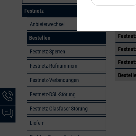
Festnet
Festnetz
Festnet
Anbieterwechsel
Festnet
Bestellen
Festnet
Festnetz-Sperren
Festnetz
Festnetz-Rufnummern
Bestell
Festnetz-Verbindungen
Hotline-
Festnetz-DSL-Störung
Informationen
werden
Festnetz-Glasfaser-Störung
Chat-
angezeigt
Informationen
Liefern
werden
angezeigt