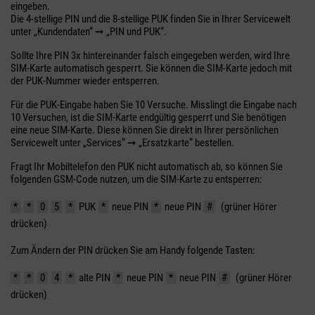
eingeben.
Die 4-stellige PIN und die 8-stellige PUK finden Sie in Ihrer Servicewelt
unter „Kundendaten“ ➞ „PIN und PUK“.
Sollte Ihre PIN 3x hintereinander falsch eingegeben werden, wird Ihre
SIM-Karte automatisch gesperrt. Sie können die SIM-Karte jedoch mit
der PUK-Nummer wieder entsperren.
Für die PUK-Eingabe haben Sie 10 Versuche. Misslingt die Eingabe nach
10 Versuchen, ist die SIM-Karte endgültig gesperrt und Sie benötigen
eine neue SIM-Karte. Diese können Sie direkt in Ihrer persönlichen
Servicewelt unter „Services“ ➞ „Ersatzkarte“ bestellen.
Fragt Ihr Mobiltelefon den PUK nicht automatisch ab, so können Sie
folgenden GSM-Code nutzen, um die SIM-Karte zu entsperren:
*
*
0
5
*
PUK
*
neue PIN
*
neue PIN
#
(grüner Hörer
drücken)
Zum Ändern der PIN drücken Sie am Handy folgende Tasten:
*
*
0
4
*
alte PIN
*
neue PIN
*
neue PIN
#
(grüner Hörer
drücken)