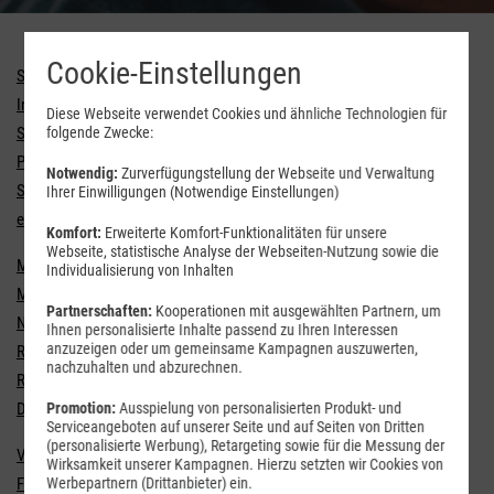
Cookie-Einstellungen
Service-Pin
Internetzugang
Diese Webseite verwendet Cookies und ähnliche Technologien für
Servicewelt
folgende Zwecke:
PIN und PUK
Notwendig:
Zurverfügungstellung der Webseite und Verwaltung
SIM-Karte sperren
Ihrer Einwilligungen (Notwendige Einstellungen)
eSIM
Komfort:
Erweiterte Komfort-Funktionalitäten für unsere
Webseite, statistische Analyse der Webseiten-Nutzung sowie die
MultiCard
Individualisierung von Inhalten
Mailbox
Partnerschaften:
Kooperationen mit ausgewählten Partnern, um
Nachträgliche Rufnummernmitnahme
Ihnen personalisierte Inhalte passend zu Ihren Interessen
anzuzeigen oder um gemeinsame Kampagnen auszuwerten,
Rechnung
nachzuhalten und abzurechnen.
Roaming
DSL
Promotion:
Ausspielung von personalisierten Produkt- und
Serviceangeboten auf unserer Seite und auf Seiten von Dritten
(personalisierte Werbung), Retargeting sowie für die Messung der
Vollmacht
Wirksamkeit unserer Kampagnen. Hierzu setzten wir Cookies von
Freunde werben
Werbepartnern (Drittanbieter) ein.