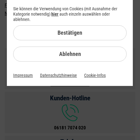
Fragen und Antworten
Sie können die Verwendung von Cookies (mit Ausnahme der
Nationaler Warnservice Cell Broadcast
Kategorie notwendig)
hier
auch einzeln auswählen oder
ablehnen.
Bestätigen
Kontakt
Kontakformular
Ablehnen
Impressum
Datenschutzhinweise
Cookie-Infos
Zum Kontaktformular
Kunden-Hotline
06181 7074 020