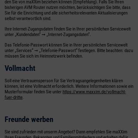
den Sie von maXXim beziehen können (Empfehlung). Falls Sie Ihren
bisherigen AVM Router nutzen möchten, berücksichtigen Sie bitte, dass
Sie für die Einrichtung und alle sicherheitsrelevanten Aktualisierungen
selbst verantwortlich sind.
Ihre Internet-Zugangsdaten finden Sie in Ihrer persönlichen Servicewelt
unter „Kundendaten“ ➞ „Internet-Zugangsdaten“.
Das Telefonie-Passwort können Sie in Ihrer persönlichen Servicewelt
unter „Services“ ➞ „Telefonie-Passwort“ festlegen. Bitte beachten: dazu
müssen Sie sich im Heimnetzwerk befinden.
Vollmacht
Soll eine Vertrauensperson für Sie Vertragsangelegenheiten klären
können, ist eine Vollmacht erforderlich. Weitere Informationen sowie ein
Musterformular finden Sie unter
https://www.maxxim.de/vollmacht-
fuer-dritte
.
Freunde werben
Sie sind zufrieden mit unserm Angebot? Dann empfehlen Sie maXXim
Ihren Freunden, Bekannten und Familienmitgliedern und erhalten dafür