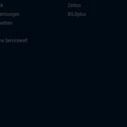
ck
Zattoo
 entsorgen
BILDplus
werben
he Servicewelt