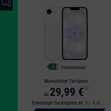
Chat-
angezeigt
Informationen
werden
angezeigt
Produktdatenblatt
Monatlicher Tarifpreis
29,99 €
ab
Einmaliger Gerätepreis
ab: 1,– €