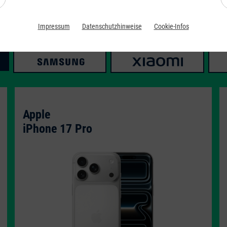
Apple Smartphones mit Vertrag
Impressum
Datenschutzhinweise
Cookie-Infos
Apple
iPhone 17 Pro