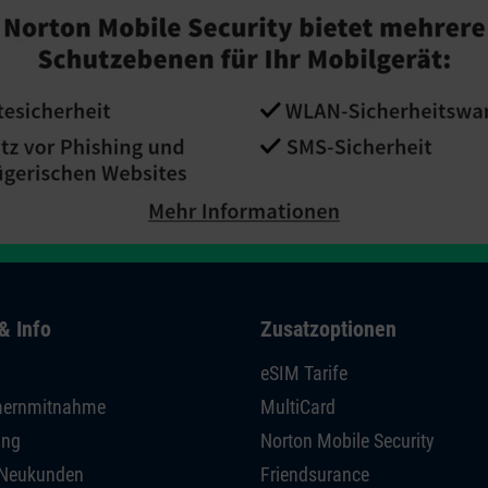
& Info
Zusatzoptionen
eSIM Tarife
ernmitnahme
MultiCard
ing
Norton Mobile Security
r Neukunden
Friendsurance