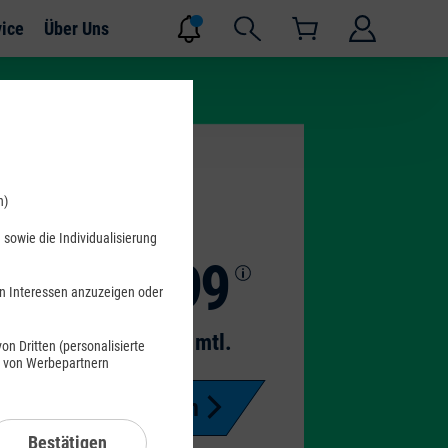
vice
Über Uns
n)
sowie die Individualisierung
59
99
en Interessen anzuzeigen oder
€ mtl.
n Dritten (personalisierte
s von Werbepartnern
Jetzt bestellen
Bestätigen