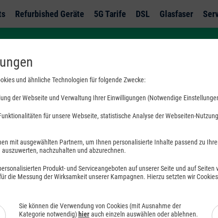
ts
Refurbished Geräte
5G Tarife
DSL
Glasfaser
Ser
lungen
okies und ähnliche Technologien für folgende Zwecke:
ung der Webseite und Verwaltung Ihrer Einwilligungen (Notwendige Einstellunge
unktionalitäten für unsere Webseite, statistische Analyse der Webseiten-Nutzung 
en mit ausgewählten Partnern, um Ihnen personalisierte Inhalte passend zu Ihr
uszuwerten, nachzuhalten und abzurechnen.
rsonalisierten Produkt- und Serviceangeboten auf unserer Seite und auf Seiten vo
 für die Messung der Wirksamkeit unserer Kampagnen. Hierzu setzten wir Cookie
Sie können die Verwendung von Cookies (mit Ausnahme der
Kategorie notwendig)
hier
auch einzeln auswählen oder ablehnen.