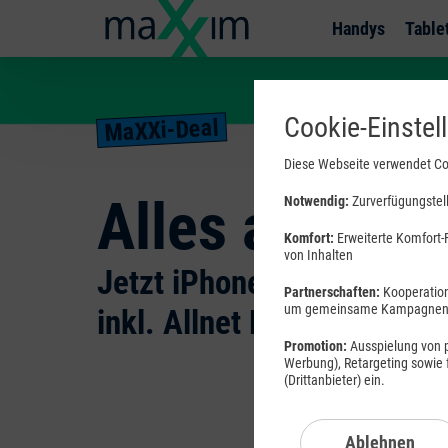
Handys
Table
Jetzt
bestellen
Cookie-Einstel
MaXXi-Deal
Diese Webseite verwendet Co
Alles auf Pro
Notwendig:
Zurverfügungstell
Komfort:
Erweiterte Komfort-F
von Inhalten
Jetzt iPhone 17 Pro Max
Partnerschaften:
Kooperation
um gemeinsame Kampagnen a
inkl. Allnet Flat sichern
Promotion:
Ausspielung von pe
Werbung), Retargeting sowie
(Drittanbieter) ein.
Ablehnen