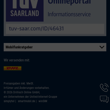
Mobilfunkratgeber
Wir versenden mit:
Preisangaben inkl. MwSt.
Hotline
Irrtümer und Änderungen vorbehalten.
Inform
© 2026 Drillisch Online GmbH,
werde
Chat-
ein Unternehmen der United-Internet-Gruppe
angeze
Inform
simplytel
smartmobil.de
winSIM
werde