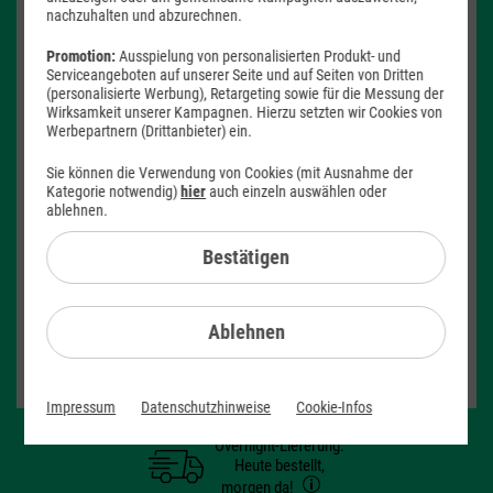
nachzuhalten und abzurechnen.
Promotion:
Ausspielung von personalisierten Produkt- und
Serviceangeboten auf unserer Seite und auf Seiten von Dritten
(personalisierte Werbung), Retargeting sowie für die Messung der
Wirksamkeit unserer Kampagnen. Hierzu setzten wir Cookies von
Werbepartnern (Drittanbieter) ein.
Produktdatenblatt
Sie können die Verwendung von Cookies (mit Ausnahme der
Kategorie notwendig)
hier
auch einzeln auswählen oder
Monatlicher Tarifpreis
ablehnen.
24,99 €
Bestätigen
ab
Einmaliger Gerätepreis
ab: 1,– €
Ablehnen
Gerät auswählen
Impressum
Datenschutzhinweise
Cookie-Infos
Overnight-Lieferung:
Heute bestellt,
morgen da!