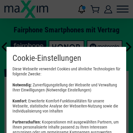
Fairphone Smartphones mit Vertrag
Cookie-Einstellungen
Alle Filter
Diese Webseite verwendet Cookies und ähnliche Technologien für
Aktion
folgende Zwecke:
Notwendig:
Zurverfügungstellung der Webseite und Verwaltung
Fairphone
Ihrer Einwilligungen (Notwendige Einstellungen)
6
Komfort:
Erweiterte Komfort-Funktionalitäten für unsere
Webseite, statistische Analyse der Webseiten-Nutzung sowie die
Individualisierung von Inhalten
Partnerschaften:
Kooperationen mit ausgewählten Partnern, um
Ihnen personalisierte Inhalte passend zu Ihren Interessen
GRATIS
anzuzeigen oder um gemeinsame Kampagnen auszuwerten,