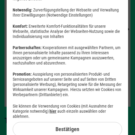
Notwendig:
Zurverfügungstellung der Webseite und Verwaltung
Produkt- und Sicherheitsinformationen
Ihrer Einwilligungen (Notwendige Einstellungen)
Komfort:
Erweiterte Komfort-Funktionalitäten für unsere
Webseite, statistische Analyse der Webseiten-Nutzung sowie die
Individualisierung von Inhalten
Partnerschaften:
Kooperationen mit ausgewählten Partnern, um
Farbe -
Forest Green
Ihnen personalisierte Inhalte passend zu Ihren Interessen
anzuzeigen oder um gemeinsame Kampagnen auszuwerten,
nachzuhalten und abzurechnen.
Speicher -
256 GB
Promotion:
Ausspielung von personalisierten Produkt- und
256 GB
Serviceangeboten auf unserer Seite und auf Seiten von Dritten
(personalisierte Werbung), Retargeting sowie für die Messung der
Wirksamkeit unserer Kampagnen. Hierzu setzten wir Cookies von
Verfügbarkeit -
Sofort lieferbar
Werbepartnern (Drittanbieter) ein.
Auf Wunsch Handyversicherung ab 3,99 €
Sie können die Verwendung von Cookies (mit Ausnahme der
Kategorie notwendig)
hier
auch einzeln auswählen oder
ablehnen.
Tarif auswählen:
Bestätigen