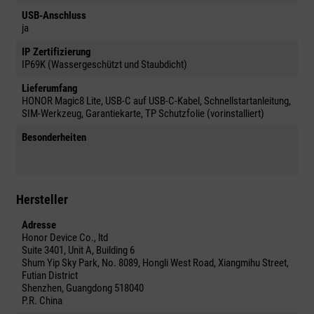
USB-Anschluss
ja
IP Zertifizierung
IP69K (Wassergeschützt und Staubdicht)
Lieferumfang
HONOR Magic8 Lite, USB-C auf USB-C-Kabel, Schnellstartanleitung,
SIM-Werkzeug, Garantiekarte, TP Schutzfolie (vorinstalliert)
Besonderheiten
Hersteller
Adresse
Honor Device Co., ltd
Suite 3401, Unit A, Building 6
Shum Yip Sky Park, No. 8089, Hongli West Road, Xiangmihu Street,
Futian District
Shenzhen, Guangdong 518040
P.R. China