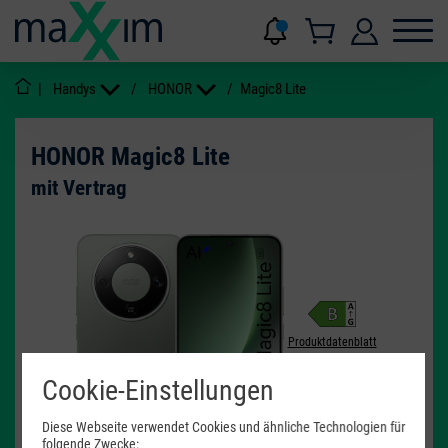
|
Handys
/
HONOR
/
Magic8 Lite
HONOR Magic8 Lite
mit Vertrag
Produktdatenblatt
Cookie-Einstellungen
10 - 66
W
USB PD
Diese Webseite verwendet Cookies und ähnliche Technologien für
folgende Zwecke: