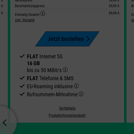
9 €
Gerätepreis:
59,99 €
G
9 €
Bereitstellungspreis:
29,99 €
B
8 €
89,98 €
Einmalig Gesamt
:
E
zzgl. Versand
z
Jetzt bestellen
FLAT
Internet 5G
16 GB
bis zu
50 MBit/s
FLAT
Telefonie & SMS
EU-Roaming inklusive
Rufnummern-​Mitnahme
Tarifdetails
Produktinformationsblatt