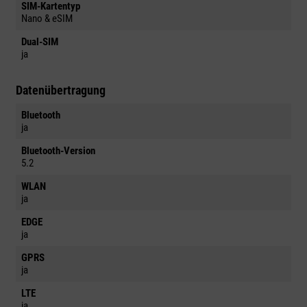
SIM-Kartentyp
Nano & eSIM
Dual-SIM
ja
Datenübertragung
Bluetooth
ja
Bluetooth-Version
5.2
WLAN
ja
EDGE
ja
GPRS
ja
LTE
ja