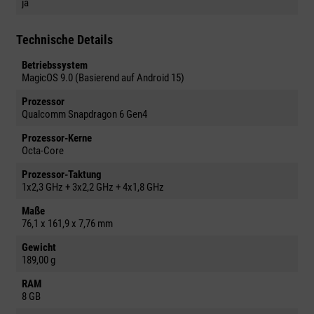
ja
Technische Details
Betriebssystem
MagicOS 9.0 (Basierend auf Android 15)
Prozessor
Qualcomm Snapdragon 6 Gen4
Prozessor-Kerne
Octa-Core
Prozessor-Taktung
1x2,3 GHz + 3x2,2 GHz + 4x1,8 GHz
Maße
76,1 x 161,9 x 7,76 mm
Gewicht
189,00 g
RAM
8 GB