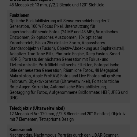
48 Megapixel: 13 mm, ƒ/2.2 Blende und 120° Sichtfeld
Funktionen
Optische Bildstabilisierung mit Sensorverschiebung der 2.
Generation, 100 % Focus Pixel, Unterstützung für
superhochauflösende Fotos (24 MP und 48 MP), 5x optisches
Einzoomen, 2x optisches Auszoomen, 10x optischer
Zoombereich, Bis zu 25x digitaler Zoom, Anpassbares
Standardobjektiv (Fusion), Objektiv-Abdeckung aus Saphirkristall,
Adaptiver True Tone Blitz, Photonic Engine, Deep Fusion, Smart
HDR 5, Porträts der nächsten Generation mit Fokus- und
Tiefenkontrolle, Porträtlicht mit sechs Effekten, Fotografische
Stile der neuesten Generation, Räumliche Fotos, 48 Megapixel
Makrofotos, Apple ProRAW, Fotos und Live Photos mit großem
Farbraum, Objektivkorrektur (Ultraweitwinkel), Fortschrittliche
Rote-Augen-Korrektur, Automatische Bildstabilisierung,
Geotagging für Fotos, Aufgenommene Bildformate: HEIF, JPEG und
DNG
Teleobjektiv (Ultraweitwinkel)
12 Megapixel 5x: 120 mm, ƒ/2.8 Blende und 20° Sichtfeld, Objektiv
mit 7 Elementen, Tetraprisma Design
Kameramodi
Nachtmodus, Nachtmodus Porträts durch den LiDAR Scanner,