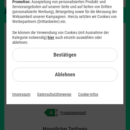
Promotion:
Ausspielung von personalisierten Produkt- und
Serviceangeboten auf unserer Seite und auf Seiten von Dritten
Alternativen zum Apple iPhone 16 Pro:
(personalisierte Werbung), Retargeting sowie für die Messung der
Wirksamkeit unserer Kampagnen. Hierzu setzten wir Cookies von
Werbepartnern (Drittanbieter) ein.
Sie können die Verwendung von Cookies (mit Ausnahme der
Apple
Kategorie notwendig)
hier
auch einzeln auswählen oder
ablehnen.
iPhone 17 Pro
Bestätigen
Ablehnen
Impressum
Datenschutzhinweise
Cookie-Infos
Produktdatenblatt
Monatlicher Tarifpreis