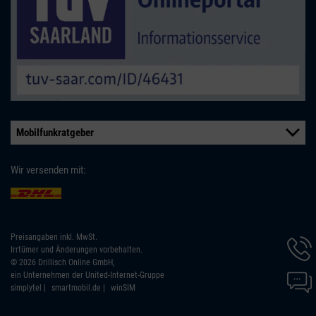
Mobilfunkratgeber
Wir versenden mit:
Preisangaben inkl. MwSt.
Hotline
Irrtümer und Änderungen vorbehalten.
Inform
© 2026 Drillisch Online GmbH,
werde
Chat-
ein Unternehmen der United-Internet-Gruppe
angeze
Inform
simplytel
smartmobil.de
winSIM
werde
angeze