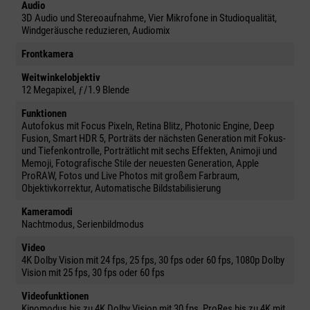
Audio
3D Audio und Stereoaufnahme, Vier Mikrofone in Studioqualität,
Windgeräusche reduzieren, Audiomix
Frontkamera
Weitwinkelobjektiv
12 Megapixel, ƒ/1.9 Blende
Funktionen
Autofokus mit Focus Pixeln, Retina Blitz, Photonic Engine, Deep
Fusion, Smart HDR 5, Porträts der nächsten Generation mit Fokus-
und Tiefenkontrolle, Porträtlicht mit sechs Effekten, Animoji und
Memoji, Fotografische Stile der neuesten Generation, Apple
ProRAW, Fotos und Live Photos mit großem Farbraum,
Objektivkorrektur, Automatische Bildstabilisierung
Kameramodi
Nachtmodus, Serienbildmodus
Video
4K Dolby Vision mit 24 fps, 25 fps, 30 fps oder 60 fps, 1080p Dolby
Vision mit 25 fps, 30 fps oder 60 fps
Videofunktionen
Kinomodus bis zu 4K Dolby Vision mit 30 fps, ProRes bis zu 4K mit