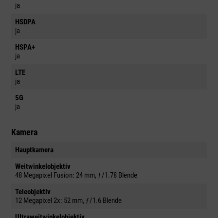
ja
HSDPA
ja
HSPA+
ja
LTE
ja
5G
ja
Kamera
Hauptkamera
Weitwinkelobjektiv
48 Megapixel Fusion: 24 mm, ƒ/1.78 Blende
Teleobjektiv
12 Megapixel 2x: 52 mm, ƒ/1.6 Blende
Ultraweitwinkelobjektiv