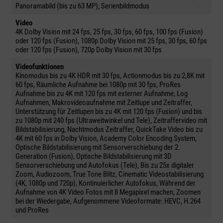
Panoramabild (bis zu 63 MP), Serienbildmodus
Video
4K Dolby Vision mit 24 fps, 25 fps, 30 fps, 60 fps, 100 fps (Fusion)
oder 120 fps (Fusion), 1080p Dolby Vision mit 25 fps, 30 fps, 60 fps
oder 120 fps (Fusion), 720p Dolby Vision mit 30 fps
Videofunktionen
Kinomodus bis zu 4K HDR mit 30 fps, Actionmodus bis zu 2,8K mit
60 fps, Räumliche Aufnahme bei 1080p mit 30 fps, ProRes
Aufnahme bis zu 4K mit 120 fps mit externer Aufnahme, Log
Aufnahmen, Makrovideoaufnahme mit Zeitlupe und Zeitraffer,
Unterstützung für Zeitlupen bis zu 4K mit 120 fps (Fusion) und bis
zu 1080p mit 240 fps (Ultraweitwinkel und Tele), Zeitraffervideo mit
Bildstabilisierung, Nachtmodus Zeitraffer, QuickTake Video bis zu
4K mit 60 fps in Dolby Vision, Academy Color Encoding System,
Optische Bildstabilisierung mit Sensorverschiebung der 2.
Generation (Fusion), Optische Bildstabilisierung mit 3D
Sensorverschiebung und Autofokus (Tele), Bis zu 25x digitaler
Zoom, Audiozoom, True Tone Blitz, Cinematic Videostabilisierung
(4K, 1080p und 720p), Kontinuierlicher Autofokus, Während der
Aufnahme von 4K Video Fotos mit 8 Megapixel machen, Zoomen
bei der Wiedergabe, Aufgenommene Videoformate: HEVC, H.264
und ProRes