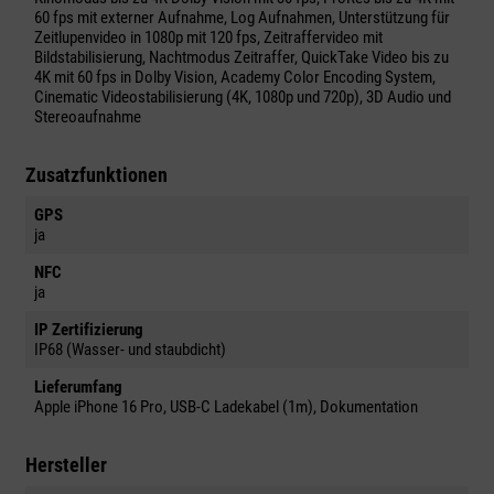
60 fps mit externer Aufnahme, Log Aufnahmen, Unterstützung für
Zeitlupenvideo in 1080p mit 120 fps, Zeitraffervideo mit
Bildstabilisierung, Nachtmodus Zeitraffer, QuickTake Video bis zu
4K mit 60 fps in Dolby Vision, Academy Color Encoding System,
Cinematic Videostabilisierung (4K, 1080p und 720p), 3D Audio und
Stereoaufnahme
Zusatzfunktionen
GPS
ja
NFC
ja
IP Zertifizierung
IP68 (Wasser- und staubdicht)
Lieferumfang
Apple iPhone 16 Pro, USB-C Ladekabel (1m), Dokumentation
Hersteller