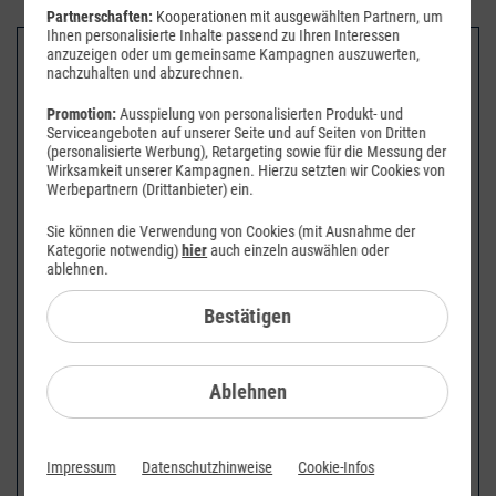
Recycling und Entsorgung
Batterien Entsorgung
Partnerschaften:
Kooperationen mit ausgewählten Partnern, um
Ihnen personalisierte Inhalte passend zu Ihren Interessen
anzuzeigen oder um gemeinsame Kampagnen auszuwerten,
Recycling und Entsorgung
nachzuhalten und abzurechnen.
Promotion:
Ausspielung von personalisierten Produkt- und
Europäische Richtlinie
Serviceangeboten auf unserer Seite und auf Seiten von Dritten
(personalisierte Werbung), Retargeting sowie für die Messung der
Wirksamkeit unserer Kampagnen. Hierzu setzten wir Cookies von
Werbepartnern (Drittanbieter) ein.
Sie können die Verwendung von Cookies (mit Ausnahme der
Kategorie notwendig)
hier
auch einzeln auswählen oder
ablehnen.
Ihr Altgerät sowie alle im Lieferumfang enthaltenen Elektronikteile
dürfen gemäß europäischen Richtlinien und deutschem Elektro-
und Elektronikgerätegesetz (ElektroG) nicht über den Hausmüll
Bestätigen
entsorgt werden. Das nebenstehende Symbol bedeutet, dass das
Altgerät und die im Lieferumfang enthaltenen Elektronikteile
getrennt vom Hausmüll zum Zwecke der Wiederverwendung zu
Ablehnen
entsorgen sind. Helfen Sie bitte mit und leisten Sie einen aktiven
Beitrag zum Umweltschutz, indem Sie Ihr Altgerät sowie alle
enthaltenen Elektronikteile nicht über den Hausmüll entsorgen.
Impressum
Datenschutzhinweise
Cookie-Infos