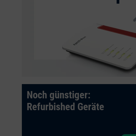
GB
gratis
Noch günstiger:
zum
Zum
Zum
Angebot
Angebot
Angebot
Refurbished Geräte