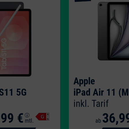
Apple
 S11 5G
iPad Air 11 (M
inkl. Tarif
,99 €
36,9
mtl.
ab