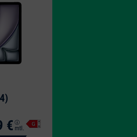
4)
9 €
mtl.