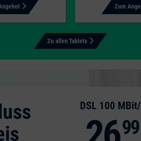
Angebot
Zum Ange
Zu allen Tablets
DSL 100
MBit/
luss
26
99
eis