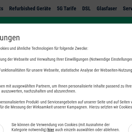
ts
Refurbished Geräte
5G Tarife
DSL
Glasfaser
Ser
lungen
okies und ähnliche Technologien für folgende Zwecke:
ung der Webseite und Verwaltung Ihrer Einwilligungen (Notwendige Einstellunge
unktionalitäten für unsere Webseite, statistische Analyse der Webseiten-Nutzung 
Alles auf Pro
en mit ausgewählten Partnern, um Ihnen personalisierte Inhalte passend zu Ihr
uszuwerten, nachzuhalten und abzurechnen.
Jetzt inkl. Allnet-Flat sichern
rsonalisierten Produkt- und Serviceangeboten auf unserer Seite und auf Seiten vo
 für die Messung der Wirksamkeit unserer Kampagnen. Hierzu setzten wir Cookie
59,99 €
ab
mtl.
Sie können die Verwendung von Cookies (mit Ausnahme der
Kategorie notwendig)
hier
auch einzeln auswählen oder ablehnen.