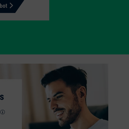
bot
s