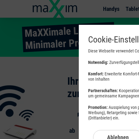
Handys
Table
MaXXimale Leistung.
Cookie-Einstel
Minimaler Preis.
Diese Webseite verwendet Co
content
Notwendig:
Zurverfügungstell
and
link.title
Komfort:
Erweiterte Komfort-F
Ihr DSL
von Inhalten
is
empty
zum Tiefpreis
Partnerschaften:
Kooperation
Jetzt
um gemeinsame Kampagnen a
entdecken
19
Promotion:
Ausspielung von pe
99
Werbung), Retargeting sowie
(Drittanbieter) ein.
€ mtl.
ab
Ablehnen