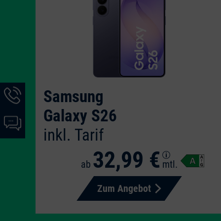
Hotline-
Samsung
Informationen
Galaxy S26
werden
Chat-
angezeigt
inkl. Tarif
Informationen
werden
32,99 €
angezeigt
ab
mtl.
Zum Angebot