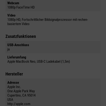
Webcam
1080p FaceTime HD
Video
1080p HD, Fort­schrittlicher Bildsignal­prozessor mit rechen­
basiertem Video
Zusatzfunktionen
USB-Anschluss
ja
Lieferumfang
Apple MacBook Neo, USB-C Ladekabel (1,5m)
Hersteller
Adresse
Apple Inc.
One Apple Park Way
Cupertino, CA 95014
USA
http://apple.com