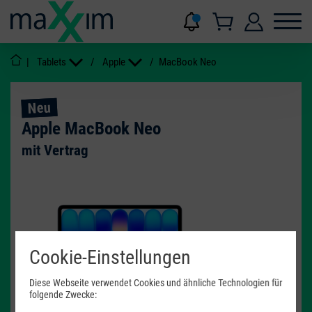
|
Tablets
/
Apple
/
MacBook Neo
Neu
Apple MacBook Neo
mit Vertrag
Cookie-Einstellungen
20 - 35
W
USB PD
Diese Webseite verwendet Cookies und ähnliche Technologien für
folgende Zwecke: