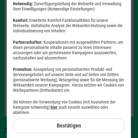
Notwendig:
Zurverfügungstellung der Webseite und Verwaltung
Ihrer Einwilligungen (Notwendige Einstellungen)
Produkt- und Sicherheitsinformationen
Komfort:
Erweiterte Komfort-Funktionalitäten für unsere
Webseite, statistische Analyse der Webseiten-Nutzung sowie die
Individualisierung von Inhalten
Partnerschaften:
Kooperationen mit ausgewählten Partnern, um
Ihnen personalisierte Inhalte passend zu Ihren Interessen
anzuzeigen oder um gemeinsame Kampagnen auszuwerten,
Farbe -
Indigo
nachzuhalten und abzurechnen.
Promotion:
Ausspielung von personalisierten Produkt- und
Speicher -
256 GB
Serviceangeboten auf unserer Seite und auf Seiten von Dritten
(personalisierte Werbung), Retargeting sowie für die Messung der
256 GB
512 GB
Wirksamkeit unserer Kampagnen. Hierzu setzten wir Cookies von
Werbepartnern (Drittanbieter) ein.
Verfügbarkeit -
Sofort lieferbar
Mobiler WLAN-Router GRATIS
Sie können die Verwendung von Cookies (mit Ausnahme der
Auf Wunsch Handyversicherung ab 3,99 €
Kategorie notwendig)
hier
auch einzeln auswählen oder
ablehnen.
Bestätigen
Tarif auswählen: