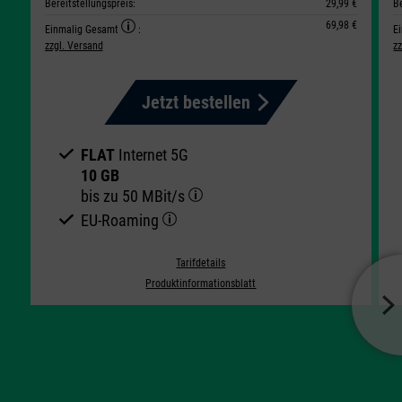
Bereitstellungspreis:
29,99 €
B
69,98 €
Einmalig Gesamt
:
E
zzgl. Versand
z
Jetzt bestellen
FLAT
Internet 5G
10 GB
bis zu
50 MBit/s
EU-Roaming
Tarifdetails
Produktinformationsblatt