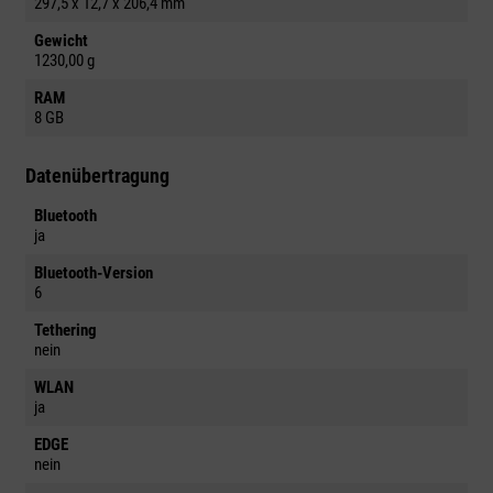
297,5 x 12,7 x 206,4 mm
Gewicht
1230,00 g
RAM
8 GB
Datenübertragung
Bluetooth
ja
Bluetooth-Version
6
Tethering
nein
WLAN
ja
EDGE
nein