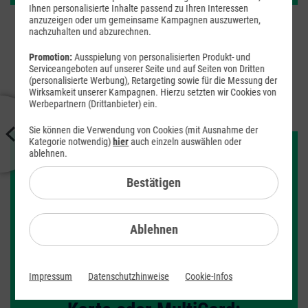
Ihnen personalisierte Inhalte passend zu Ihren Interessen
anzuzeigen oder um gemeinsame Kampagnen auszuwerten,
Sie sind bereits maXXim Kunde?
nachzuhalten und abzurechnen.
Loggen Sie sich in die Servicewelt ein. Dort finden Sie exklusive
Promotion:
Ausspielung von personalisierten Produkt- und
Angebote für maXXim Kunden.
Serviceangeboten auf unserer Seite und auf Seiten von Dritten
(personalisierte Werbung), Retargeting sowie für die Messung der
Wirksamkeit unserer Kampagnen. Hierzu setzten wir Cookies von
In die Servicewelt einloggen
Werbepartnern (Drittanbieter) ein.
Sie können die Verwendung von Cookies (mit Ausnahme der
Kategorie notwendig)
hier
auch einzeln auswählen oder
ablehnen.
Bestätigen
Ablehnen
Impressum
Datenschutzhinweise
Cookie-Infos
Partner SIM-Karte, Zusatz SIM-