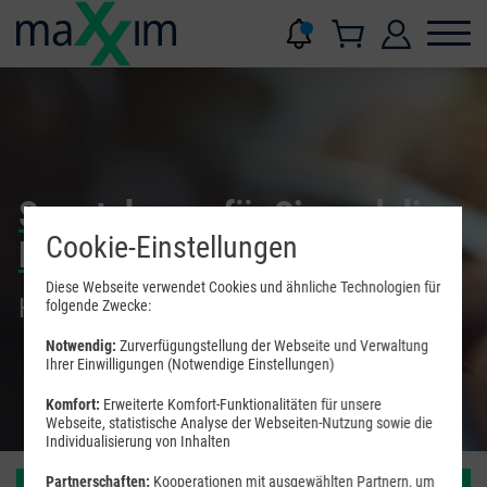
Smartphones für Sie und die
Cookie-Einstellungen
Familie!
Diese Webseite verwendet Cookies und ähnliche Technologien für
Handys mit Vertrag und mehr
folgende Zwecke:
Notwendig:
Zurverfügungstellung der Webseite und Verwaltung
Ihrer Einwilligungen (Notwendige Einstellungen)
Komfort:
Erweiterte Komfort-Funktionalitäten für unsere
Webseite, statistische Analyse der Webseiten-Nutzung sowie die
Individualisierung von Inhalten
Partnerschaften:
Kooperationen mit ausgewählten Partnern, um