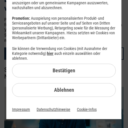
anzuzeigen oder um gemeinsame Kampagnen auszuwerten,
­vorteile
nachzuhalten und abzurechnen.
Promotion:
Ausspielung von personalisierten Produkt- und
Profitieren Sie als maXXim-Bestandskunde von attraktiven Angeboten
Serviceangeboten auf unserer Seite und auf Seiten von Dritten
für die ganze Familie! In unserer Servicewelt finden Sie neben günstigen
(personalisierte Werbung), Retargeting sowie für die Messung der
Vorteilstarifen
für Ihre Partnerin oder Ihren Partner, die Familie oder für
Wirksamkeit unserer Kampagnen. Hierzu setzten wir Cookies von
Sie selbst, preiswerte DSL-Angebote,
neueste Hardware
und vieles
Werbepartnern (Drittanbieter) ein.
mehr. Rund um die Uhr reinschauen, bestellen und kräftig sparen!
Sie können die Verwendung von Cookies (mit Ausnahme der
DSL zum Vorteilspreis
Datentarife mit Hardware
Kategorie notwendig)
hier
auch einzeln auswählen oder
ablehnen.
Surfen ohne Limit – Highspeed-DSL im besten
Bestätigen
Netz zu Top-Preisen
Ablehnen
Impressum
Datenschutzhinweise
Cookie-Infos