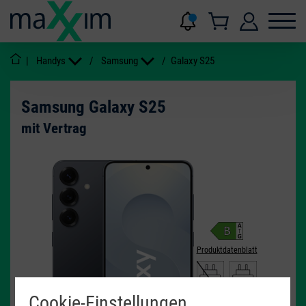
|
Handys
/
Samsung
/
Galaxy S25
Samsung Galaxy S25
mit Vertrag
Produktdatenblatt
10 - 25
W
USB PD
Cookie-Einstellungen