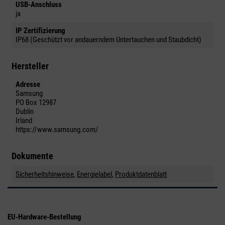
USB-Anschluss
ja
IP Zertifizierung
IP68 (Geschützt vor andauerndem Untertauchen und Staubdicht)
Hersteller
Adresse
Samsung
PO Box 12987
Dublin
Irland
https://www.samsung.com/
Dokumente
Sicherheitshinweise
,
Energielabel
,
Produktdatenblatt
EU-Hardware-Bestellung