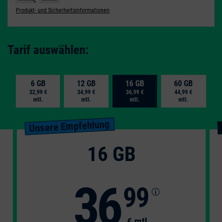
Produkt- und Sicherheitsinformationen
Tarif auswählen:
6 GB
12 GB
16 GB
60 GB
32,99 €
34,99 €
36,99 €
44,99 €
mtl.
mtl.
mtl.
mtl.
Unsere Empfehlung
16 GB
36
99
€ mtl.