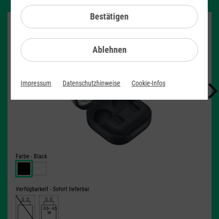
Bestätigen
Samsung Galaxy Buds4
für nur 5,00 €/Monat auf Wunsch dazu (UVP 179 €)
Ablehnen
Impressum
Datenschutzhinweise
Cookie-Infos
Farbe -
Black
Verfügbarkeit -
Sofort lieferbar
2.5 - 4.5
W