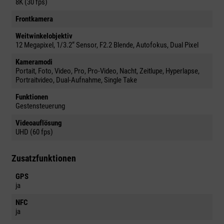
8K (30 fps)
Frontkamera
Weitwinkelobjektiv
12 Megapixel, 1/3.2“ Sensor, F2.2 Blende, Autofokus, Dual Pixel
Kameramodi
Portait, Foto, Video, Pro, Pro-Video, Nacht, Zeitlupe, Hyperlapse,
Portraitvideo, Dual-Aufnahme, Single Take
Funktionen
Gestensteuerung
Videoauflösung
UHD (60 fps)
Zusatzfunktionen
GPS
ja
NFC
ja