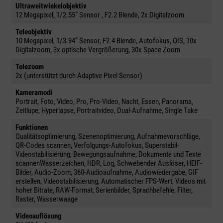
Ultraweitwinkelobjektiv
12 Megapixel, 1/2.55“ Sensor , F2.2 Blende, 2x Digitalzoom
Teleobjektiv
10 Megapixel, 1/3.94“ Sensor, F2.4 Blende, Autofokus, OIS, 10x
Digitalzoom, 3x optische Vergrößerung, 30x Space Zoom
Telezoom
2x (unterstützt durch Adaptive Pixel Sensor)
Kameramodi
Portrait, Foto, Video, Pro, Pro-Video, Nacht, Essen, Panorama,
Zeitlupe, Hyperlapse, Portraitvideo, Dual-Aufnahme, Single Take
Funktionen
Qualitätsoptimierung, Szenenoptimierung, Aufnahmevorschläge,
QR-Codes scannen, Verfolgungs-Autofokus, Superstabil-
Videostabilisierung, Bewegungsaufnahme, Dokumente und Texte
scannenWasserzeichen, HDR, Log, Schwebender Auslöser, HEIF-
Bilder, Audio-Zoom, 360-Audioaufnahme, Audiowiedergabe, GIF
erstellen, Videostabilisierung, Automatischer FPS-Wert, Videos mit
hoher Bitrate, RAW-Format, Serienbilder, Sprachbefehle, Filter,
Raster, Wasserwaage
Videoauflösung