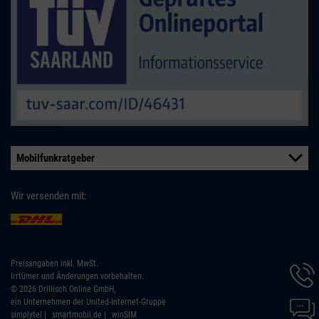
Mobilfunkratgeber
Wir versenden mit:
Preisangaben inkl. MwSt.
Hotline
Irrtümer und Änderungen vorbehalten.
Inform
© 2026 Drillisch Online GmbH,
werde
Chat-
ein Unternehmen der United-Internet-Gruppe
angeze
Inform
simplytel
smartmobil.de
winSIM