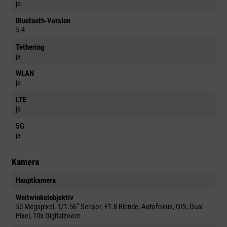
ja
Bluetooth-Version
5.4
Tethering
ja
WLAN
ja
LTE
ja
5G
ja
Kamera
Hauptkamera
Weitwinkelobjektiv
50 Megapixel, 1/1.56“ Sensor, F1.8 Blende, Autofokus, OIS, Dual
Pixel, 10x Digitalzoom