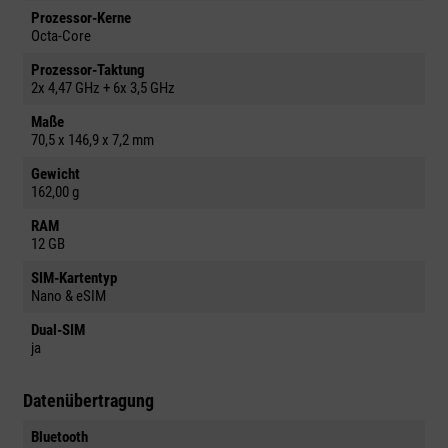
Prozessor-Kerne
Octa-Core
Prozessor-Taktung
2x 4,47 GHz + 6x 3,5 GHz
Maße
70,5 x 146,9 x 7,2 mm
Gewicht
162,00 g
RAM
12 GB
SIM-Kartentyp
Nano & eSIM
Dual-SIM
ja
Datenübertragung
Bluetooth