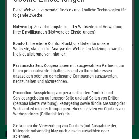
Diese Webseite verwendet Cookies und ähnliche Technologien für
folgende Zwecke:
Notwendig:
Zurverfügungstellung der Webseite und Verwaltung
Produkt- und Sicherheitsinformationen
Ihrer Einwilligungen (Notwendige Einstellungen)
Komfort:
Erweiterte Komfort-Funktionalitäten für unsere
Webseite, statistische Analyse der Webseiten-Nutzung sowie die
Individualisierung von Inhalten
Partnerschaften:
Kooperationen mit ausgewählten Partnern, um
Farbe -
Blueblack
Ihnen personalisierte Inhalte passend zu Ihren Interessen
anzuzeigen oder um gemeinsame Kampagnen auszuwerten,
nachzuhalten und abzurechnen.
Speicher -
128 GB
Promotion:
Ausspielung von personalisierten Produkt- und
128 GB
256 GB
Serviceangeboten auf unserer Seite und auf Seiten von Dritten
(personalisierte Werbung), Retargeting sowie für die Messung der
Verfügbarkeit -
Sofort lieferbar
Wirksamkeit unserer Kampagnen. Hierzu setzten wir Cookies von
Werbepartnern (Drittanbieter) ein.
Auf Wunsch Handyversicherung ab 3,99 €
Sie können die Verwendung von Cookies (mit Ausnahme der
Kategorie notwendig)
hier
auch einzeln auswählen oder
Passendes Zubehör:
ablehnen.