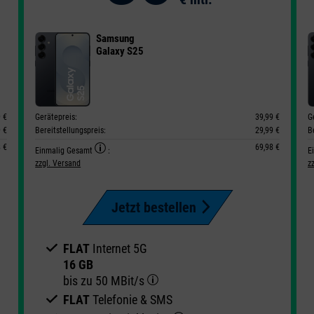
Samsung
Galaxy S25
9 €
Gerätepreis:
39,99 €
G
9 €
Bereitstellungspreis:
29,99 €
B
8 €
69,98 €
Einmalig Gesamt
:
E
zzgl. Versand
z
Jetzt bestellen
FLAT
Internet 5G
16 GB
bis zu
50 MBit/s
FLAT
Telefonie & SMS